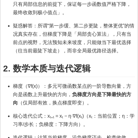
只有局部信息的前提下，保证每一步函数值严格下降，
最终收敛到极小值点」。
疑惑解答：所谓“第一步缓、第二步更陡，整体更优”的情
况真实存在，但梯度下降是「局部贪心算法」，只有当
前点的视野，无法预知未来坡度，只能做当下最优选择
（往当前最陡下坡走），而非全局最优路径选择。
2. 数学本质与迭代逻辑
梯度（∇f(x)）：多元可微函数某点的一阶导数向量，方
向是函数上升最快的方向，
负梯度方向是下降最快的方
向
（仅局部有效，换点梯度即变）。
核心迭代公式：xₜ₊₁ = xₜ − η·∇f(xₜ)（xₜ：当前位置；η：学
习率/步长；负梯度：下降方向）。
迭代逻辑：计算当前梯度→沿负梯度迈步→检查收敛