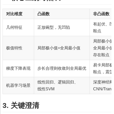
对比维度
凸函数
非凸函数
有起伏、凹
几何特征
正放碗型，无凹陷
鞍点
局部极小值
极值特性
局部极小值=全局最小值
全局最小值
存在鞍点
易卡局部极
梯度下降表现
步长合理则收敛到全局最优
鞍点，震荡
线性回归、逻辑回归、
深度神经网
机器学习场景
线性SVM
CNN/Trans
3. 关键澄清