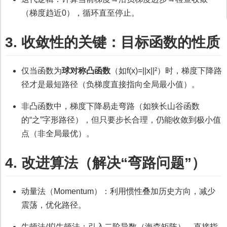
（梯度趋近0），循环直至停止。
3. 收敛性的关键：目标函数的性质
仅当函数为
球对称凸函数
（如f(x)=||x||²）时，梯度下降路
径才是最短路径（负梯度直接指向全局最小值）。
非凸函数中，梯度下降易走弯路（如狭长山谷函数
的“之”字形路径），但只要步长合理，仍能收敛到极小值
点（非全局最优）。
4. 改进算法（解决“弯路问题”）
动量法（Momentum）：利用惯性叠加历史方向，减少
震荡，优化路径。
牛顿法/拟牛顿法：引入二阶导数（海森矩阵），直接指